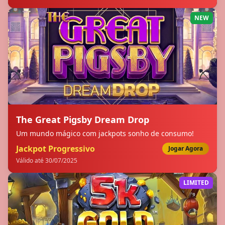
NEW
The Great Pigsby Dream Drop
Um mundo mágico com jackpots sonho de consumo!
Jackpot Progressivo
Jogar Agora
Válido até 30/07/2025
LIMITED